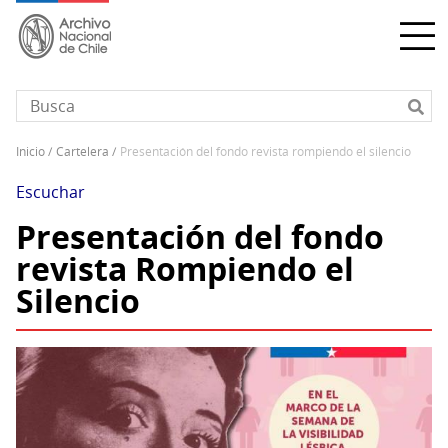
Pasar
al
contenido
principal
inicio
cartelera
presentación del fondo revista rompiendo el silencio
Sobrescribir
enlaces
Escuchar
de
Presentación del fondo
ayuda
revista Rompiendo el
a
la
Silencio
navegación