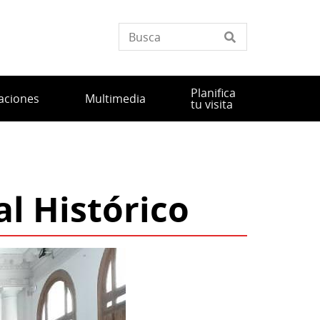
Planifica
aciones
Multimedia
tu visita
l Histórico