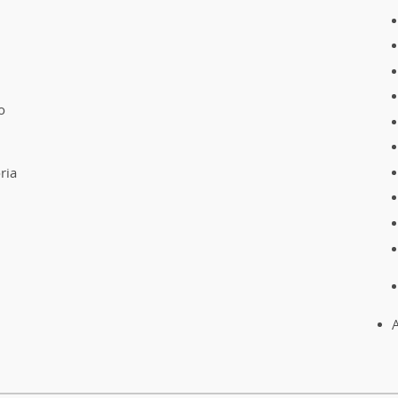
o
ria
A