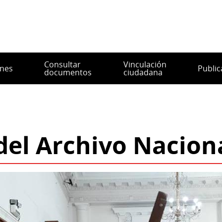
Consultar
Vinculación
ones
Public
documentos
ciudadana
el Archivo Naciona