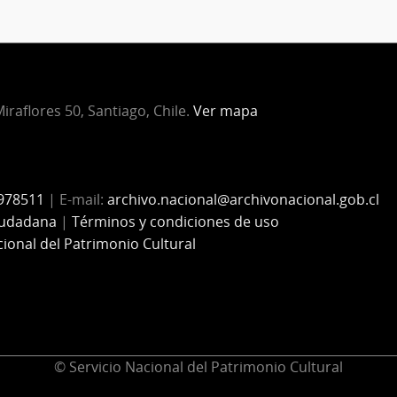
iraflores 50, Santiago, Chile.
Ver mapa
978511
| E-mail:
archivo.nacional@archivonacional.gob.cl
iudadana
|
Términos y condiciones de uso
cional del Patrimonio Cultural
© Servicio Nacional del Patrimonio Cultural