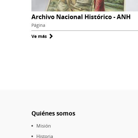
Archivo Nacional Histórico - ANH
Página
Ve más
sobre
Archivo
Nacional
Histórico
-
ANH
Quiénes somos
Pie
de
Misión
página
Historia