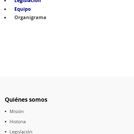
Legislación
Equipo
Organigrama
Quiénes somos
Pie
de
Misión
página
Historia
Legislación