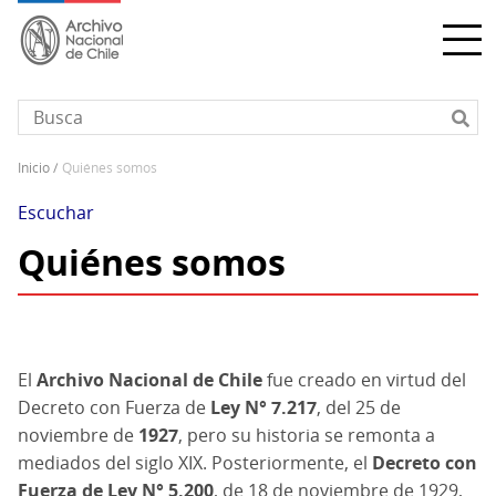
Pasar
al
contenido
principal
inicio
quiénes somos
Sobrescribir
enlaces
Escuchar
de
Quiénes somos
ayuda
a
la
navegación
El
Archivo Nacional de Chile
fue creado en virtud del
Decreto con Fuerza de
Ley N° 7.217
, del 25 de
noviembre de
1927
, pero su historia se remonta a
mediados del siglo XIX. Posteriormente, el
Decreto con
Fuerza de Ley N° 5.200
, de 18 de noviembre de 1929,