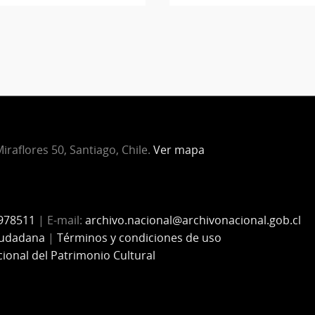
iraflores 50, Santiago, Chile.
Ver mapa
978511
| E-mail:
archivo.nacional@archivonacional.gob.cl
iudadana
|
Términos y condiciones de uso
cional del Patrimonio Cultural