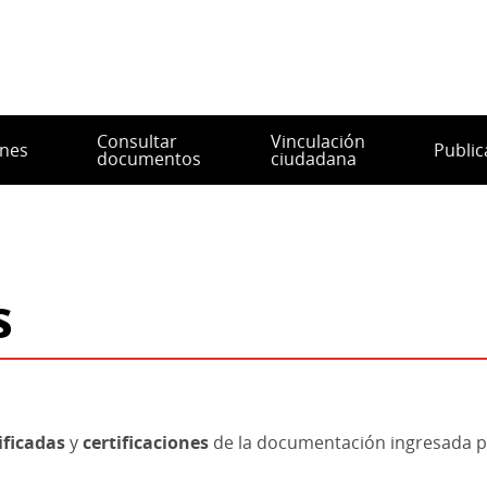
Consultar
Vinculación
ones
Public
documentos
ciudadana
s
ificadas
y
certificaciones
de la documentación ingresada p