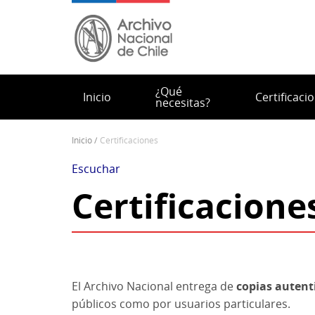
Pasar
al
contenido
principal
¿Qué
Inicio
Certificaci
necesitas?
inicio
certificaciones
Sobrescribir
enlaces
Escuchar
de
Certificacione
ayuda
a
la
navegación
El Archivo Nacional entrega de
copias autent
públicos como por usuarios particulares.