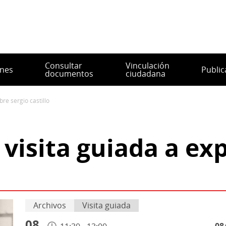
Consultar
Vinculación
ones
Public
documentos
ciudadana
bre sergio castillo
 visita guiada a ex
Archivos
Visita guiada
08