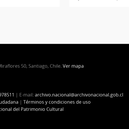
iraflores 50, Santiago, Chile.
Ver mapa
978511
| E-mail:
archivo.nacional@archivonacional.gob.cl
iudadana
|
Términos y condiciones de uso
cional del Patrimonio Cultural