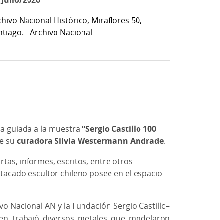
/Julio/2026
chivo Nacional Histórico, Miraflores 50,
ntiago.
-
Archivo Nacional
sita guiada a la muestra
“Sergio Castillo 100
de su
curadora Silvia Westermann Andrade
.
rtas, informes, escritos, entre otros
tacado escultor chileno posee en el espacio
vo Nacional AN y la Fundación Sergio Castillo–
uien trabajó diversos metales que modelaron