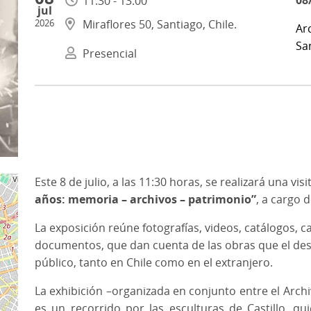
08
11:30 - 13:00
jul
2026
Miraflores 50, Santiago, Chile.
Ar
Sa
Presencial
Este 8 de julio, a las 11:30 horas, se realizará una vi
años: memoria – archivos – patrimonio”
,
a cargo 
La exposición reúne fotografías, videos, catálogos, ca
documentos, que dan cuenta de las obras que el des
público, tanto en Chile como en el extranjero.
La exhibición –organizada en conjunto entre el Archi
es un recorrido por las esculturas de Castillo, q