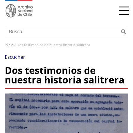
Pasar
al
contenido
principal
inicio
dos testimonios de nuestra historia salitrera
Sobrescribir
enlaces
Escuchar
de
Dos testimonios de
ayuda
nuestra historia salitrera
a
la
navegación