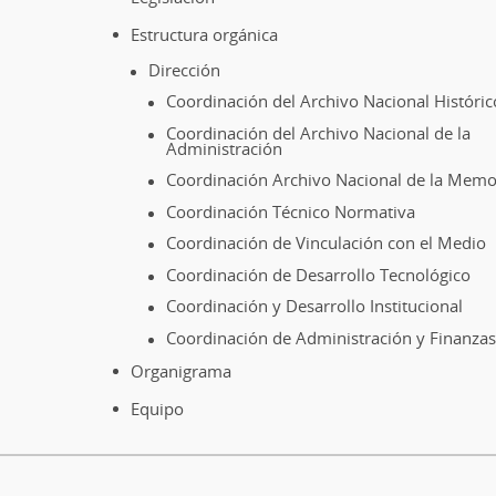
Trasandine
Railway
Estructura orgánica
Company.
Dirección
Sin
Coordinación del Archivo Nacional Históric
fecha.
Coordinación del Archivo Nacional de la
Archivo
Administración
Nacional
Coordinación Archivo Nacional de la Memo
Histórico.
Coordinación Técnico Normativa
Colección
Coordinación de Vinculación con el Medio
Alex
Coordinación de Desarrollo Tecnológico
R.
Coordinación y Desarrollo Institucional
Gulliver.
Localización
Coordinación de Administración y Finanzas
Caja
Organigrama
Nº3.
Equipo