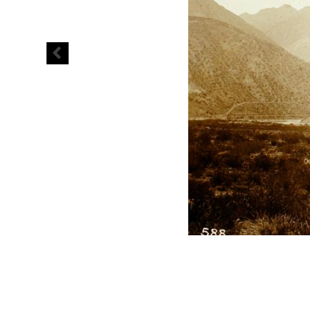
Ferrocarril
Trasandino
en
funcionamiento.