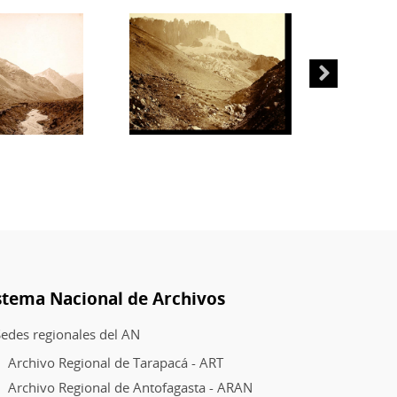
construy
la
Trasandi
Railway
Company
Sin
fecha.
Archivo
Nacional
Histórico
Colecció
Alex
R.
Gulliver.
stema Nacional de Archivos
Localizac
edes regionales del AN
Caja
Nº3.
Archivo Regional de Tarapacá - ART
Archivo Regional de Antofagasta - ARAN