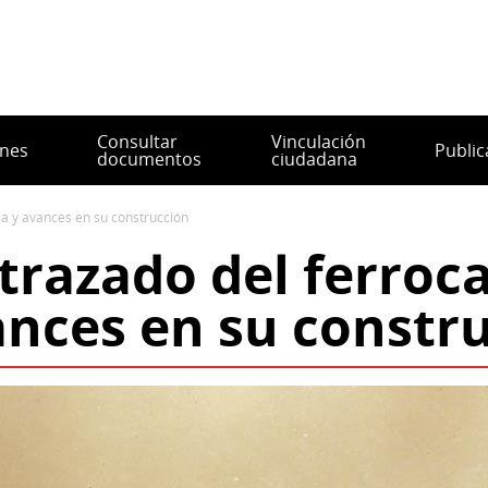
Consultar
Vinculación
ones
Public
documentos
ciudadana
oza y avances en su construcción
 trazado del ferroca
nces en su constr