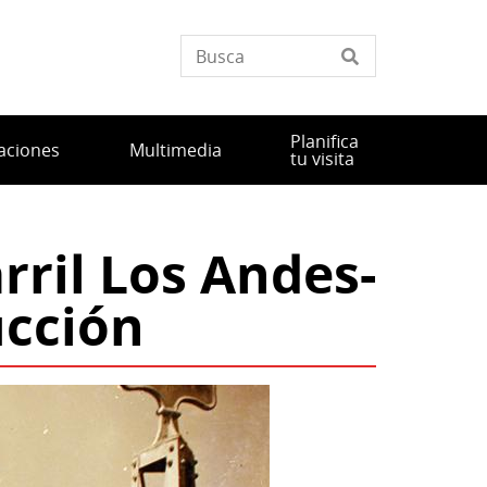
Planifica
aciones
Multimedia
tu visita
rril Los Andes-
ucción