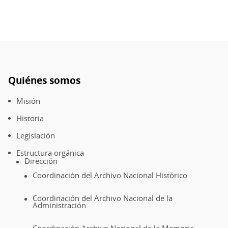
Quiénes somos
Pie
de
Misión
página
Historia
Legislación
Estructura orgánica
Dirección
Coordinación del Archivo Nacional Histórico
Coordinación del Archivo Nacional de la
Administración
Coordinación Archivo Nacional de la Memoria