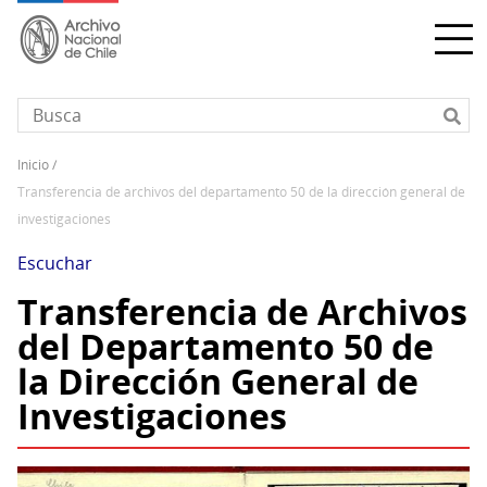
Pasar
al
contenido
principal
inicio
Sobrescribir
transferencia de archivos del departamento 50 de la dirección general de
enlaces
investigaciones
de
ayuda
Escuchar
a
Transferencia de Archivos
la
del Departamento 50 de
navegación
la Dirección General de
Investigaciones