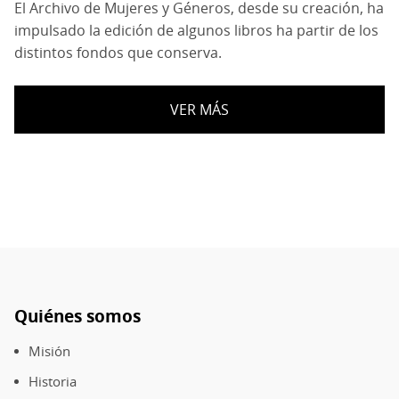
El Archivo de Mujeres y Géneros, desde su creación, ha
impulsado la edición de algunos libros ha partir de los
distintos fondos que conserva.
VER MÁS
Quiénes somos
Pie
de
Misión
página
Historia