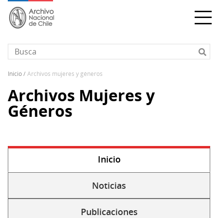
Pasar
al
contenido
principal
inicio
archivos mujeres y géneros
Sobrescribir
Archivos Mujeres y
enlaces
de
Géneros
ayuda
a
la
navegación
Inicio
(solapa
Solapas
activa)
secundarias
Noticias
Publicaciones