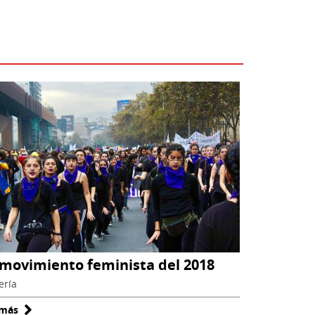
 movimiento feminista del 2018
ería
 más
sobre