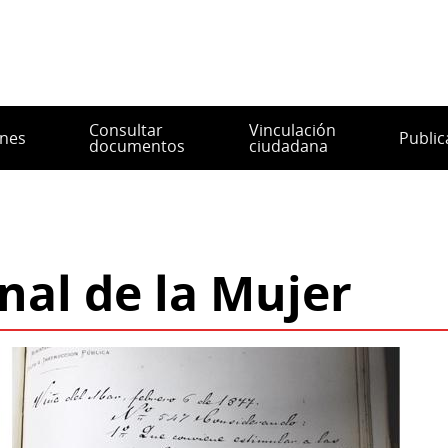
Consultar
Vinculación
ones
Public
documentos
ciudadana
nal de la Mujer