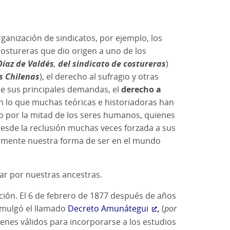
anización de sindicatos, por ejemplo, los
 costureras que dio origen a uno de los
Díaz de Valdés
,
del sindicato de costureras
)
s Chilenas
), el derecho al sufragio y otras
de sus principales demandas, el
derecho a
en lo que muchas teóricas e historiadoras han
o por la mitad de los seres humanos, quienes
desde la reclusión muchas veces forzada a sus
damente nuestra forma de ser en el mundo
zar por nuestras ancestras.
ción. El 6 de febrero de 1877 después de años
omulgó el llamado
Decreto Amunátegui
,
(
por
menes válidos para incorporarse a los estudios