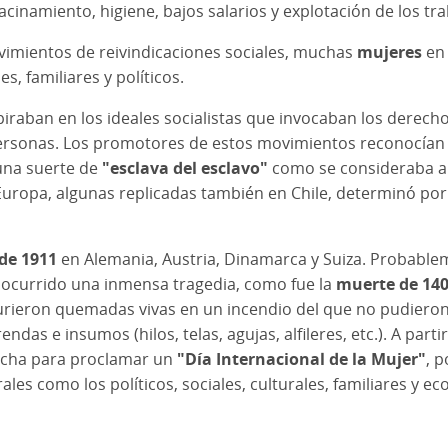
namiento, higiene, bajos salarios y explotación de los tra
ovimientos de reivindicaciones sociales, muchas
mujeres
e
 familiares y políticos.
piraban en los ideales socialistas que invocaban los derecho
ersonas. Los promotores de estos movimientos reconocían q
 una suerte de
"esclava del esclavo"
como se consideraba a 
ropa, algunas replicadas también en Chile, determinó por 
de 1911
en Alemania, Austria, Dinamarca y Suiza. Probable
ocurrido una inmensa tragedia, como fue la
muerte de 140
rieron quemadas vivas en un incendio del que no pudieron e
as e insumos (hilos, telas, agujas, alfileres, etc.). A part
cha para proclamar un
"Día Internacional de la Mujer"
, 
les como los políticos, sociales, culturales, familiares y e