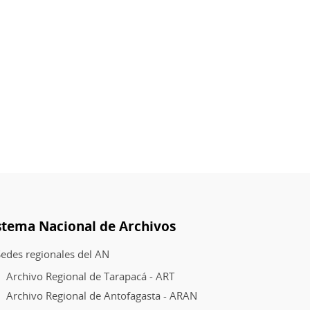
El
movimiento
feminista
del
2018
stema Nacional de Archivos
edes regionales del AN
Archivo Regional de Tarapacá - ART
Archivo Regional de Antofagasta - ARAN