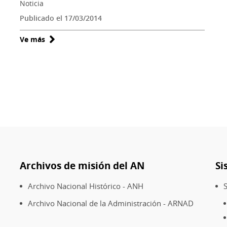
Noticia
Publicado el 17/03/2014
Ve más
sobre
Relatos
de
mujer:
testimonios
femeninos
del
siglo
XX
Archivos de misión del AN
Si
Archivo Nacional Histórico - ANH
S
Archivo Nacional de la Administración - ARNAD