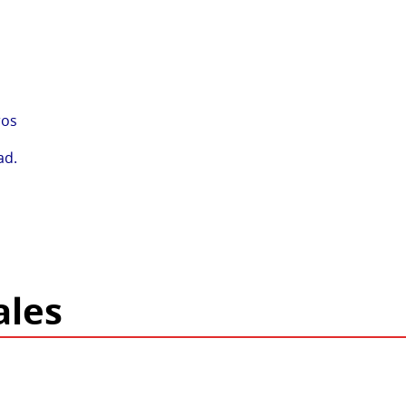
ros
ad.
ales