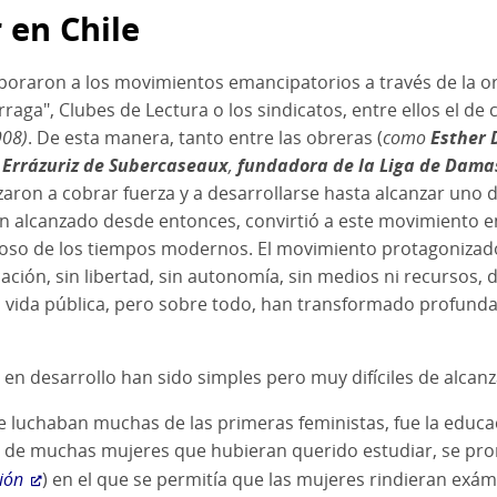
 en Chile
poraron a los movimientos emancipatorios a través de la org
raga", Clubes de Lectura o los sindicatos, entre ellos el de
908)
. De esta manera, tanto entre las obreras (
como
Esther 
 Errázuriz de Subercaseaux
,
fundadora de la Liga de Dama
aron a cobrar fuerza y a desarrollarse hasta alcanzar uno 
han alcanzado desde entonces, convirtió a este movimiento 
itoso de los tiempos modernos. El movimiento protagonizad
ión, sin libertad, sin autonomía, sin medios ni recursos, 
a vida pública, pero sobre todo, han transformado profun
a en desarrollo han sido simples pero muy difíciles de alcan
ue luchaban muchas de las primeras feministas, fue la educa
e de muchas mujeres que hubieran querido estudiar, se pr
ión
) en el que se permitía que las mujeres rindieran exá