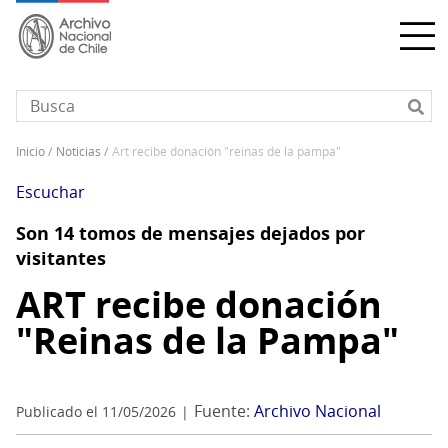
Pasar
al
contenido
principal
inicio
noticias
art recibe donación "reinas de la pampa"
Sobrescribir
enlaces
Escuchar
de
Son 14 tomos de mensajes dejados por
ayuda
visitantes
a
la
ART recibe donación
navegación
"Reinas de la Pampa"
Fuente:
Archivo Nacional
Publicado el 11/05/2026