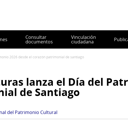
Consultar
Vinculación
ones
Public
documentos
ciudadana
atrimonio 2026 desde el corazón patrimonial de santiago
turas lanza el Día del Pa
nial de Santiago
nal del Patrimonio Cultural