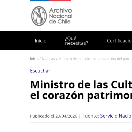
Pasar
al
contenido
principal
¿Qué
Inicio
Certificaci
necesitas?
inicio
noticias
ministro de las culturas lanza el día del p
Sobrescribir
enlaces
Escuchar
de
Ministro de las Cul
ayuda
el corazón patrimo
a
la
navegación
Fuente:
Servicio Nacio
Publicado el 29/04/2026