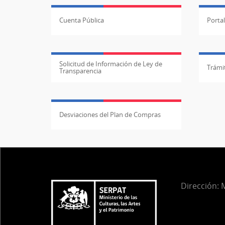
Cuenta Pública
Porta
Solicitud de Información de Ley de
Trámit
Transparencia
Desviaciones del Plan de Compras
Dirección:
M