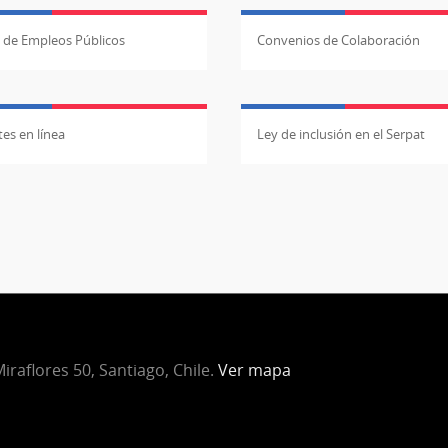
l de Empleos Públicos
Convenios de Colaboración
es en línea
Ley de inclusión en el Serpat
iraflores 50, Santiago, Chile.
Ver mapa