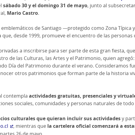
el
sábado 30 y el domingo 31 de mayo
, junto al subsecreta
al,
Mario Castro
.
 emblemáticos de Santiago —protegido como Zona Típica y 
a que, desde 1999, promueve el encuentro de las personas co
 privadas a inscribirse para ser parte de esta gran fiesta, 
istro de las Culturas, las Artes y el Patrimonio, quien agre
egundo Día del Patrimonio durante el verano. Consideramos 
nocer otros patrimonios que forman parte de la historia viva
ral contempla
actividades gratuitas, presenciales y virtual
aciones sociales, comunidades y personas naturales de todo 
cios culturales que quieran incluir sus actividades
y part
o.cl
, mientras que
la cartelera oficial comenzará a esta
l martes 26 de mayo.