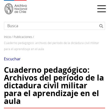
Pasar
al
contenido
principal
inicio
publicaciones
Sobrescribir
cuaderno pedagógico: archivos del período de la dictadura civil militar
enlaces
para el aprendizaje en el aula
de
ayuda
Escuchar
a
Cuaderno pedagógico:
la
Archivos del período de la
navegación
dictadura civil militar
para el aprendizaje en el
aula