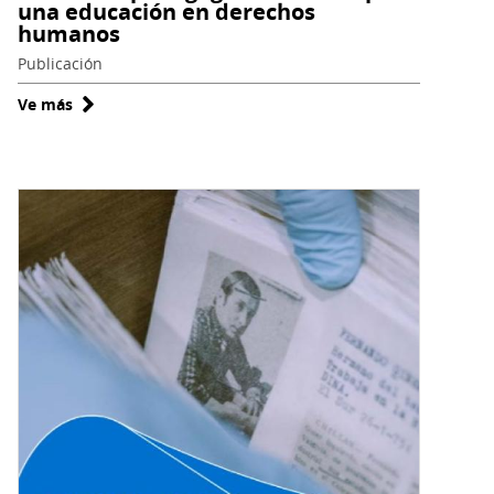
una educación en derechos
humanos
Publicación
Ve más
sobre
Cuaderno
pedagógico:
Archivos
para
una
educación
en
derechos
humanos