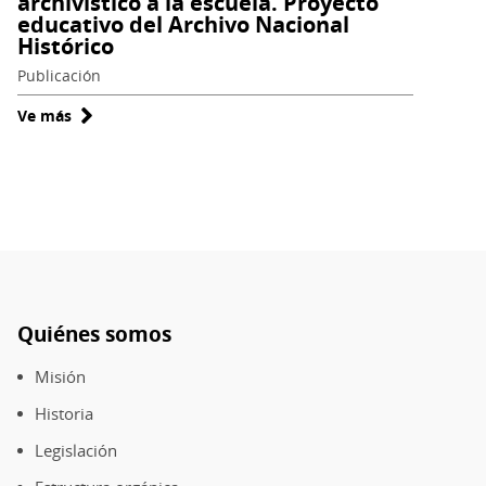
archivístico a la escuela. Proyecto
educativo del Archivo Nacional
Histórico
Publicación
Ve más
sobre
Guía
de
orientaciones
docentes.
Acercamiento
del
patrimonio
Quiénes somos
archivístico
Pie
a
de
Misión
la
página
Historia
escuela.
Proyecto
Legislación
educativo