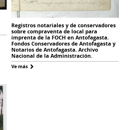
Registros notariales y de conservadores
sobre compraventa de local para
imprenta de la FOCH en Antofagasta.
Fondos Conservadores de Antofagasta y
Notarios de Antofagasta. Archivo
Nacional de la Administración.
Ve más
sobre
Registros
notariales
y
de
conservadores
sobre
compraventa
de