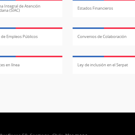
a Integral de Atención
Estados Financieros
dana (SIAC)
l de Empleos Públicos
Convenios de Colaboración
es en línea
Ley de inclusión en el Serpat