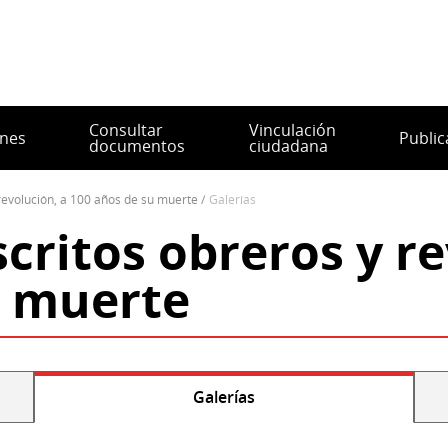
Consultar
Vinculación
ones
Public
documentos
ciudadana
 revolución, a 100 años de su muerte
galerías
critos obreros y re
u muerte
Galerías