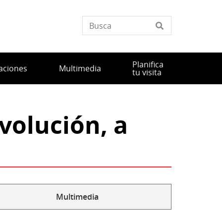
Planifica
aciones
Multimedia
tu visita
volución, a
Multimedia