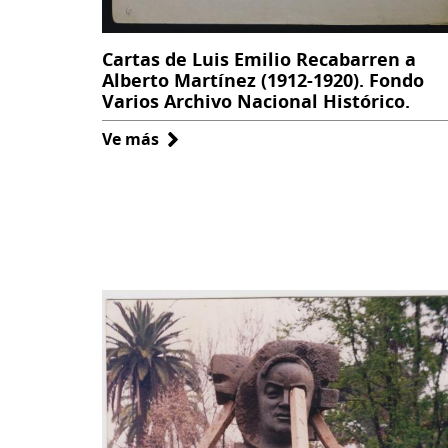
Cartas de Luis Emilio Recabarren a
Alberto Martínez (1912-1920). Fondo
Varios Archivo Nacional Histórico.
Ve más
sobre
Cartas
de
Luis
Emilio
Recabarren
a
Alberto
Martínez
(1912-
1920).
Fondo
Varios