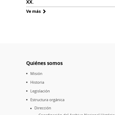
XX.
Ve más
sobre
Inauguración
del
monumento
de
Luis
Emilio
Recabarren.
Quiénes somos
Memorias
Pie
del
de
Misión
Siglo
página
XX.
Historia
Legislación
Estructura orgánica
Dirección