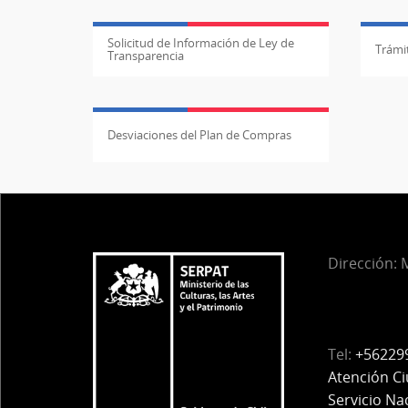
Solicitud de Información de Ley de
Trámit
Transparencia
Desviaciones del Plan de Compras
Dirección:
M
Tel:
+56229
Atención C
Servicio Na