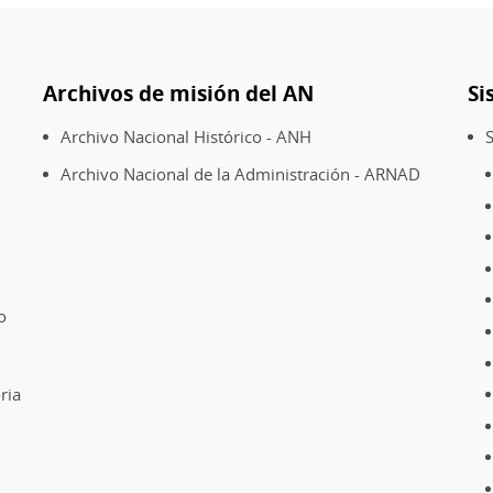
y
Recabarren,
entrevista
Archivos de misión del AN
a
Si
Emma
Archivo Nacional Histórico - ANH
S
de
Ramón
Archivo Nacional de la Administración - ARNAD
directora
del
AN.
o
ria