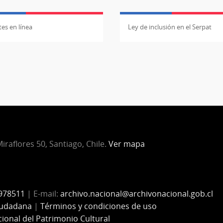
es en línea
Ley de inclusión en el Serpat
iraflores 50, Santiago, Chile.
Ver mapa
978511
| E-mail:
archivo.nacional@archivonacional.gob.cl
iudadana
|
Términos y condiciones de uso
cional del Patrimonio Cultural