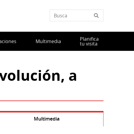
Planifica
aciones
Multimedia
tu visita
volución, a
Multimedia