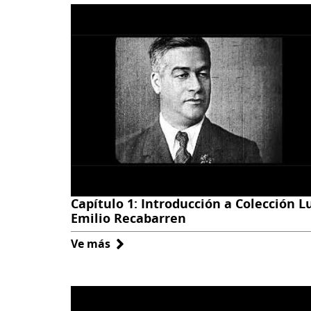
secundarias
Capítulo 1: Introducción a Colección L
Emilio Recabarren
Ve más
sobre
Capítulo
1:
Introducción