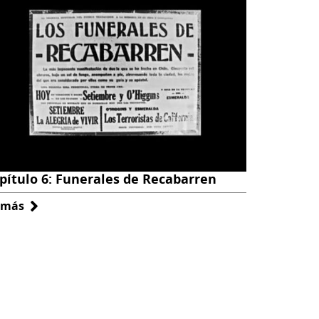
de
Recabarren
en
el
AN
pítulo 6: Funerales de Recabarren
 más
sobre
Capítulo
6:
Funerales
de
Recabarren