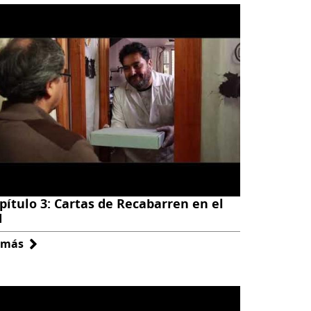
pítulo 3: Cartas de Recabarren en el
N
 más
sobre
Capítulo
3:
Cartas