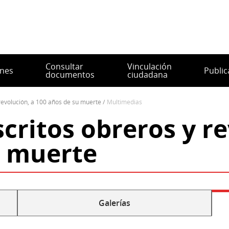
Consultar
Vinculación
ones
Public
documentos
ciudadana
 revolución, a 100 años de su muerte
multimedias
critos obreros y re
u muerte
Galerías