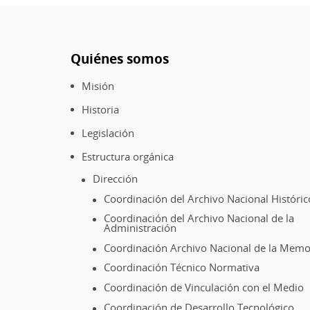
Recabarren
en
la
Quiénes somos
Biblioteca
Pie
Nacional
de
Misión
página
Historia
Legislación
Estructura orgánica
Dirección
Coordinación del Archivo Nacional Históric
Coordinación del Archivo Nacional de la
Administración
Coordinación Archivo Nacional de la Memo
Coordinación Técnico Normativa
Coordinación de Vinculación con el Medio
Coordinación de Desarrollo Tecnológico