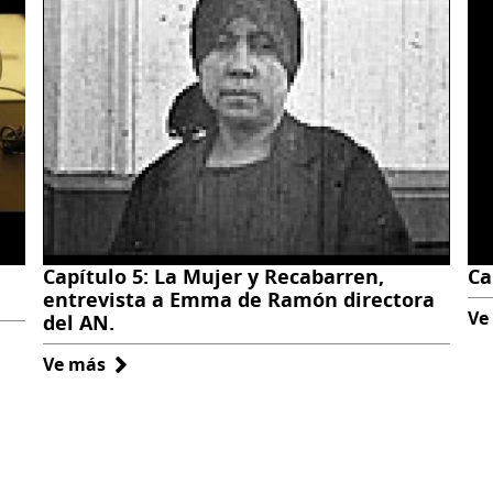
de
Luis
Emilio
Recabarren
Capítulo 5: La Mujer y Recabarren,
Ca
entrevista a Emma de Ramón directora
Ve
del AN.
Ve más
sobre
Capítulo
5:
La
Mujer