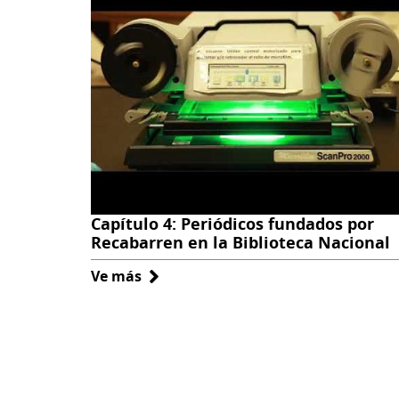
a
Colección
Luis
Emilio
Recabarren
Capítulo 4: Periódicos fundados por
Recabarren en la Biblioteca Nacional
Ve más
sobre
Capítulo
4:
Periódicos
fundados
por