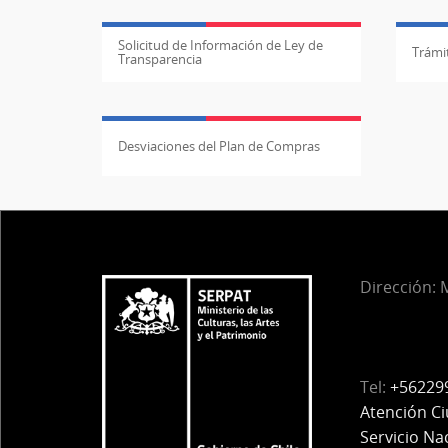
Solicitud de Información de Ley de
Trámit
Transparencia
Desviaciones del Plan de Compras
Dirección:
M
Tel:
+56229
Atención C
Servicio Na