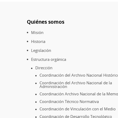
dictadura
civil-
militar:
Quiénes somos
archivos
Pie
de
de
Misión
la
página
represión
Historia
y
Legislación
de
Estructura orgánica
la
resistencia
Dirección
Coordinación del Archivo Nacional Históric
Coordinación del Archivo Nacional de la
Administración
Coordinación Archivo Nacional de la Memo
Coordinación Técnico Normativa
Coordinación de Vinculación con el Medio
Coordinación de Desarrollo Tecnológico