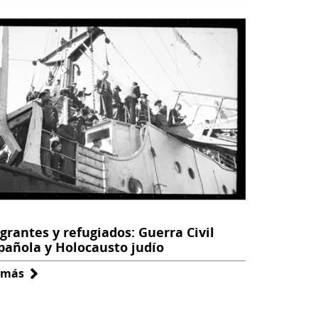
grantes y refugiados: Guerra Civil
pañola y Holocausto judío
 más
sobre
Migrantes
y