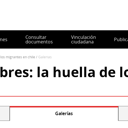
Consultar
Vinculación
ones
Public
documentos
ciudadana
 los migrantes en chile
galerías
res: la huella de 
Galerías