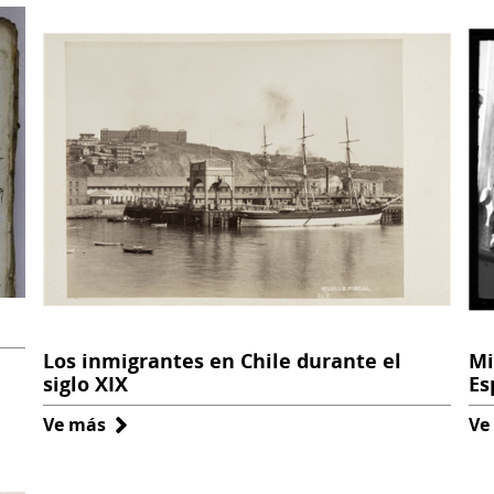
Los inmigrantes en Chile durante el
Mi
siglo XIX
Es
Ve más
sobre
Ve
Los
inmigrantes