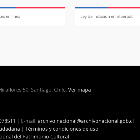
es en línea
Ley de inclusión en el Serpat
iraflores 50, Santiago, Chile.
Ver mapa
978511
| E-mail:
archivo.nacional@archivonacional.gob.cl
iudadana
|
Términos y condiciones de uso
cional del Patrimonio Cultural