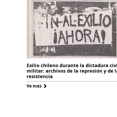
Chile
Exilio chileno durante la dictadura civi
militar: archivos de la represión y de l
resistencia
Ve más
sobre
Exilio
chileno
durante
la