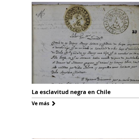
secundarias
La esclavitud negra en Chile
Ve más
sobre
La
esclavitud
negra
en